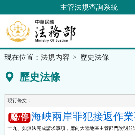
跳
主管法規查詢系統
到
主
要
內
容
::
現在位置：
法規內容
歷史法條
區
塊
歷史法條
現行條文：
海峽兩岸罪犯接返作業要
廢/停
十九、如無法完成請求事項，應向大陸地區主管部門說明並送