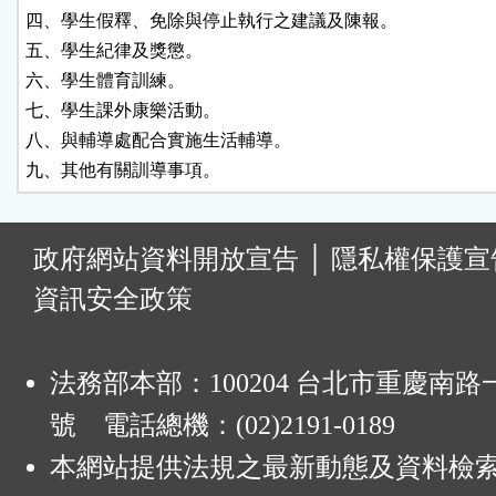
四、學生假釋、免除與停止執行之建議及陳報。

五、學生紀律及獎懲。

六、學生體育訓練。

七、學生課外康樂活動。

八、與輔導處配合實施生活輔導。

九、其他有關訓導事項。
:
政府網站資料開放宣告
│
隱私權保護宣
資訊安全政策
法務部本部：100204 台北市重慶南路一
號 電話總機：(02)2191-0189
本網站提供法規之最新動態及資料檢