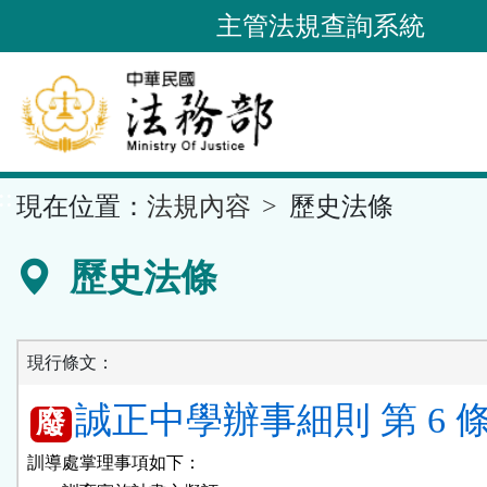
跳
主管法規查詢系統
到
主
要
內
容
::
現在位置：
法規內容
歷史法條
區
塊
歷史法條
現行條文：
誠正中學辦事細則 第 6 
廢
訓導處掌理事項如下：
