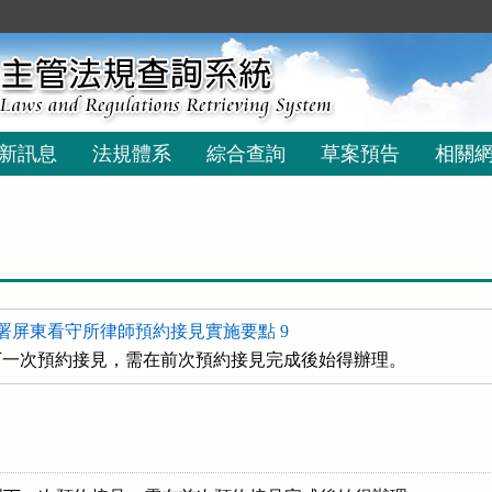
新訊息
法規體系
綜合查詢
草案預告
相關
署屏東看守所律師預約接見實施要點 9
下一次預約接見，需在前次預約接見完成後始得辦理。