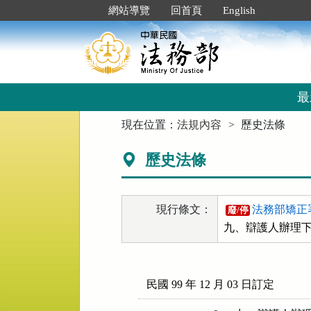
跳
:::
網站導覽
回首頁
English
到
主
要
內
容
區
最
塊
:::
現在位置：
法規內容
歷史法條
歷史法條
現行條文：
法務部矯正
廢/停
九、辯護人辦理
民國 99 年 12 月 03 日訂定