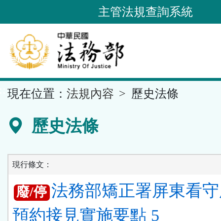
跳
主管法規查詢系統
到
主
要
內
容
::
現在位置：
法規內容
歷史法條
區
塊
歷史法條
現行條文：
法務部矯正署屏東看守
廢/停
預約接見實施要點 5