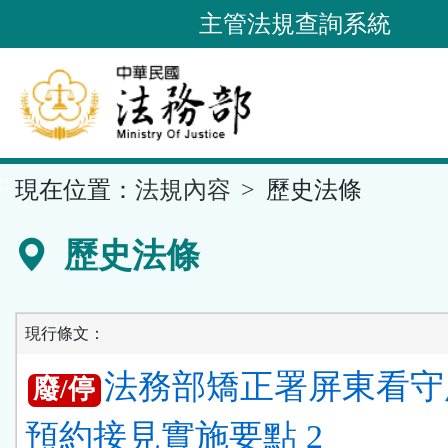
跳
主管法規查詢系統
到
主
要
內
容
::
現在位置：
法規內容
歷史法條
區
塊
歷史法條
現行條文：
法務部矯正署屏東看守
廢/停
預約接見實施要點 2