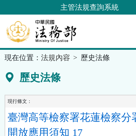
跳
主管法規查詢系統
到
主
要
內
容
::
現在位置：
法規內容
歷史法條
區
塊
歷史法條
現行條文：
臺灣高等檢察署花蓮檢察分
開放應用須知 17