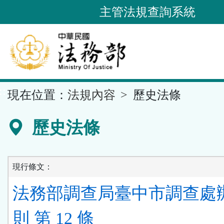
跳
主管法規查詢系統
到
主
要
內
容
::
現在位置：
法規內容
歷史法條
區
塊
歷史法條
現行條文：
法務部調查局臺中市調查處
則 第 12 條