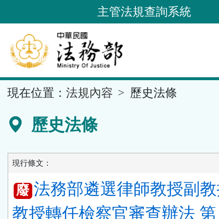
跳
主管法規查詢系統
到
主
要
內
容
::
現在位置：
法規內容
歷史法條
區
塊
歷史法條
現行條文：
法務部遴選律師教授副教
廢
教授轉任檢察官審查辦法 第 1