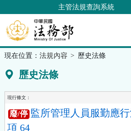
跳
主管法規查詢系統
到
主
要
內
容
::
現在位置：
法規內容
歷史法條
區
塊
歷史法條
現行條文：
監所管理人員服勤應行
廢/停
項 64