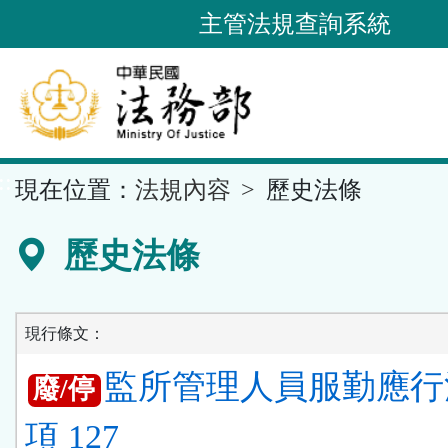
跳
主管法規查詢系統
到
主
要
內
容
::
現在位置：
法規內容
歷史法條
區
塊
歷史法條
現行條文：
監所管理人員服勤應行
廢/停
項 127