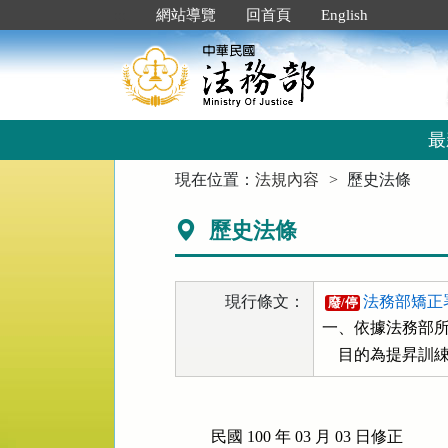
跳
:::
網站導覽
回首頁
English
到
主
要
內
容
區
最
塊
:::
現在位置：
法規內容
歷史法條
歷史法條
現行條文：
法務部矯正
廢/停
一、依據法務部所
    目的為提昇
民國 100 年 03 月 03 日修正