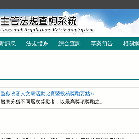
新訊息
法規體系
綜合查詢
草案預告
相關
監獄收容人文康活動比賽暨投稿獎勵要點 6
加競賽分獲不同層次獎勵者，以最高獎項獎勵之。