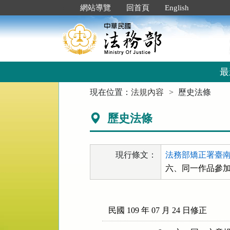
跳
:::
網站導覽
回首頁
English
到
主
要
內
容
區
最
塊
:::
現在位置：
法規內容
歷史法條
歷史法條
現行條文：
法務部矯正署臺南
六、同一作品參
民國 109 年 07 月 24 日修正