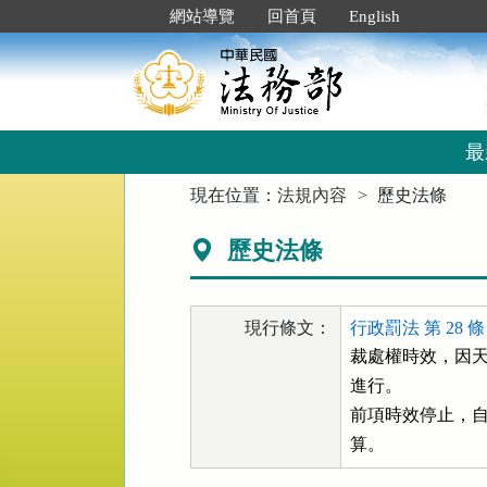
跳
:::
網站導覽
回首頁
English
到
主
要
內
容
區
最
塊
:::
現在位置：
法規內容
歷史法條
歷史法條
現行條文：
行政罰法 第 28 條
裁處權時效，因天
進行。

前項時效停止，自
算。