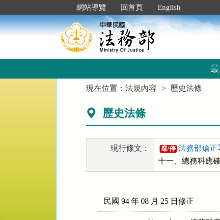
跳
:::
網站導覽
回首頁
English
到
主
要
內
容
區
最
塊
:::
現在位置：
法規內容
歷史法條
歷史法條
現行條文：
法務部矯正
廢/停
十一、總務科應
民國 94 年 08 月 25 日修正