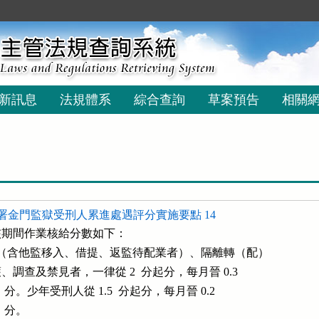
新訊息
法規體系
綜合查詢
草案預告
相關
署金門監獄受刑人累進處遇評分實施要點 14
期間作業核給分數如下：

核（含他監移入、借提、返監待配業者）、隔離轉（配）

離保護、調查及禁見者，一律從 2  分起分，每月晉 0.3

至 3  分。少年受刑人從 1.5  分起分，每月晉 0.2 

  分。
