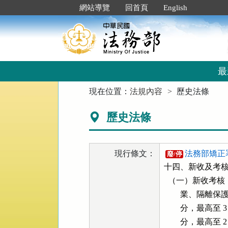
跳
:::
網站導覽
回首頁
English
到
主
要
內
容
區
最
塊
:::
現在位置：
法規內容
歷史法條
歷史法條
現行條文：
法務部矯正
廢/停
十四、新收及考核
  （一）新收考
        業、隔
        分，最高
        分，最高至 2