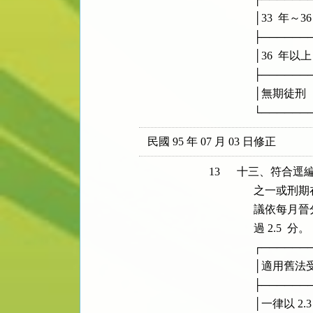
      │33  年～36  
      ├────
      │36  年以上     
      ├────
      │無期徒刑        
      └────
民國 95 年 07 月 03 日修正
13
十三、符合逕編
      之一或
      議依每月
      過 2.5  分。

      ┌────
      │適用舊法受
      ├────
      │一律以 2.3  起分  