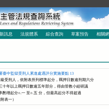
新訊息
法規體系
綜合查詢
草案預告
相關
署臺中監獄受刑人累進處遇評分實施要點 13
級受刑人，依附表所列標準起分，羈押日數逾刑期六分

刑期在三十年以上羈押日數逾五年部分，得由管教小組研議

分比率酌增起分○.一 至○.五 分，但最高起分不得超過

。（如附表一）