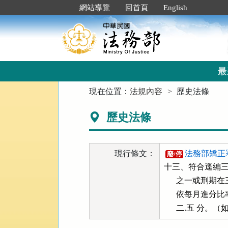
跳
:::
網站導覽
回首頁
English
到
主
要
內
容
區
最
塊
:::
現在位置：
法規內容
歷史法條
歷史法條
現行條文：
法務部矯正
廢/停
十三、符合逕編三
      之一或
      依每月進
      二.五 分