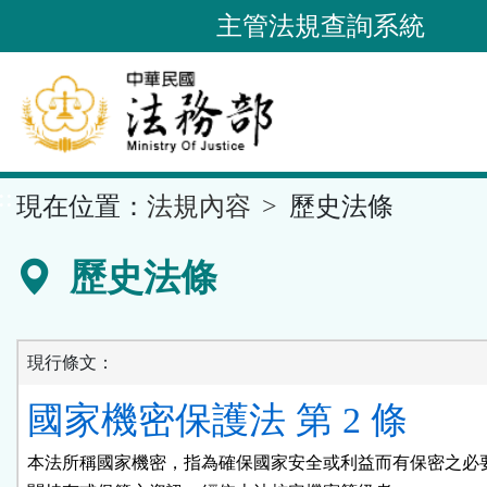
跳
主管法規查詢系統
到
主
要
內
容
::
現在位置：
法規內容
歷史法條
區
塊
歷史法條
現行條文：
國家機密保護法 第 2 條
本法所稱國家機密，指為確保國家安全或利益而有保密之必要