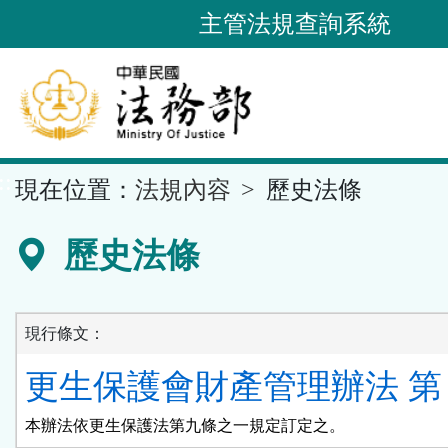
跳
主管法規查詢系統
到
主
要
內
容
::
現在位置：
法規內容
歷史法條
區
塊
歷史法條
現行條文：
更生保護會財產管理辦法 第 