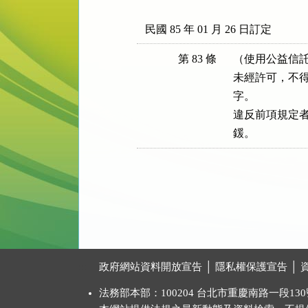
民國 85 年 01 月 26 日訂定
第 83 條
（使用公益信託
未經許可，不得
字。

違反前項規定者
鍰。
:::
政府網站資料開放宣告
│
隱私權保護宣告
│
法務部本部：100204 台北市重慶南路一段130號 