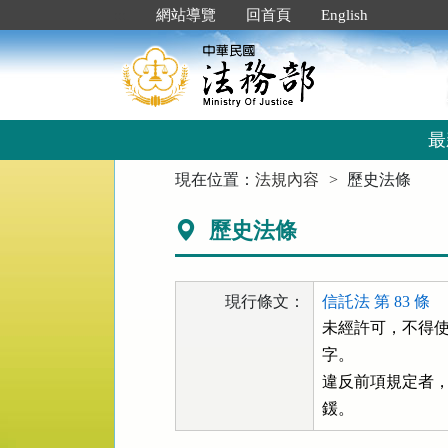
跳
:::
網站導覽
回首頁
English
到
主
要
內
容
區
最
塊
:::
現在位置：
法規內容
歷史法條
歷史法條
現行條文：
信託法 第 83 條
未經許可，不得使
字。

違反前項規定者，
鍰。