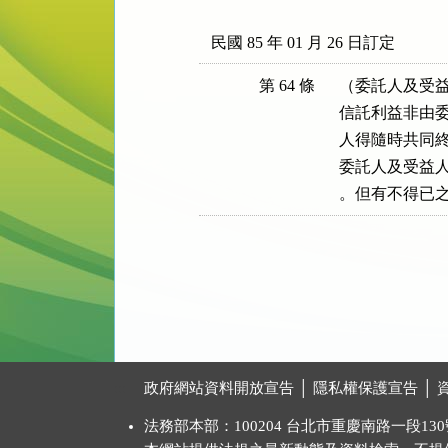
民國 85 年 01 月 26 日訂定
第 64 條
（委託人及受益
信託利益非由委
人得隨時共同終
委託人及受益人
。但有不得已
:::
政府網站資料開放宣告
│
隱私權保護宣告
│
法務部本部：100204 台北市重慶南路一段130號 