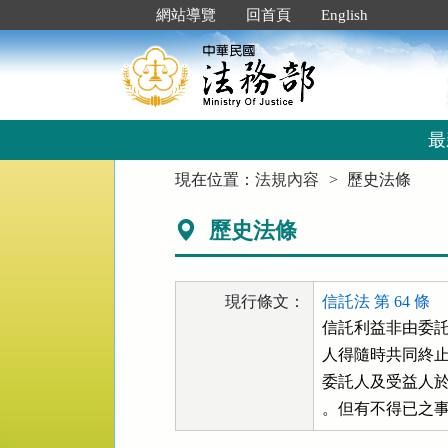
跳
:::
網站導覽
回首頁
English
到
主
要
內
容
區
最
塊
:::
現在位置：
法規內容
歷史法條
歷史法條
現行條文：
信託法 第 64 條
信託利益非由委託
人得隨時共同終止
委託人及受益人於
。但有不得已之