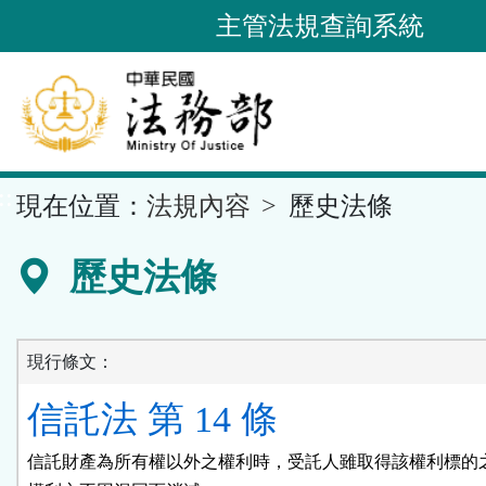
跳
主管法規查詢系統
到
主
要
內
容
::
現在位置：
法規內容
歷史法條
區
塊
歷史法條
現行條文：
信託法 第 14 條
信託財產為所有權以外之權利時，受託人雖取得該權利標的之