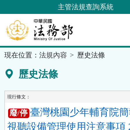
跳
主管法規查詢系統
到
主
要
內
容
::
現在位置：
法規內容
歷史法條
區
塊
歷史法條
現行條文：
臺灣桃園少年輔育院簡
廢/停
視聽設備管理使用注意事項 