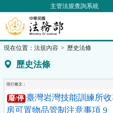
跳
主管法規查詢系統
到
主
要
內
容
::
現在位置：
法規內容
歷史法條
區
塊
歷史法條
現行條文：
臺灣岩灣技能訓練所收
廢/停
房可置物品管制注意事項 9