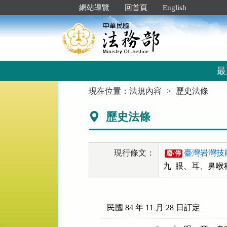
跳
:::
網站導覽
回首頁
English
到
主
要
內
容
區
最
塊
:::
現在位置：
法規內容
歷史法條
歷史法條
現行條文：
臺灣岩灣技
廢/停
民國 84 年 11 月 28 日訂定