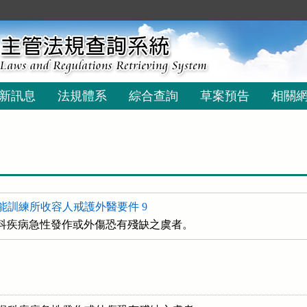
新訊息
法規體系
綜合查詢
草案預告
相關
能訓練所收容人戒護外醫要件 9