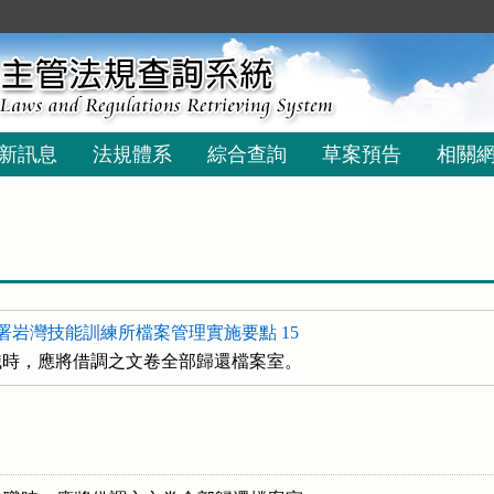
新訊息
法規體系
綜合查詢
草案預告
相關
署岩灣技能訓練所檔案管理實施要點 15
職時，應將借調之文卷全部歸還檔案室。