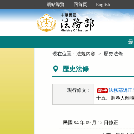
跳
:::
網站導覽
回首頁
English
到
主
要
內
容
區
最
塊
:::
現在位置：
法規內容
歷史法條
歷史法條
現行條文：
法務部矯正
廢/停
十五、調卷人離
民國 94 年 09 月 12 日修正