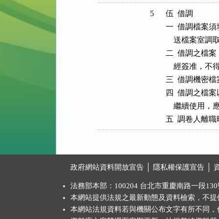
5
伍  借調

一  借調檔案
    送檔案室調取
二  借調之檔
    經簽准，不
三  借調機密
四  借調之檔
    繼續使
:::
政府網站資料開放宣告
│
隱私權保護宣告
│
法務部本部：100204 台北市重慶南路一段130號 
本網站提供法規之最新動態及資料檢索，不提
本網站法規資料若與機關公布文字有所不同，