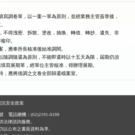
須填寫調卷單，以一案一單為原則，並經業務主管簽章後，

。

案，不得洩密、拆散、塗改，抽換、轉借、轉抄、遺失、非

得複印。

檔案，應奉所長核准後始准調閱。

案以隨調隨還為原則，不能即還時以十五天為限，屆期仍須

用，應填寫展期單，經單位主管核准，得辦理展期。

資訊安全政策
電話總機：(02)2191-0189
供法律諮詢服務。
仍以公布之書面資料為準。