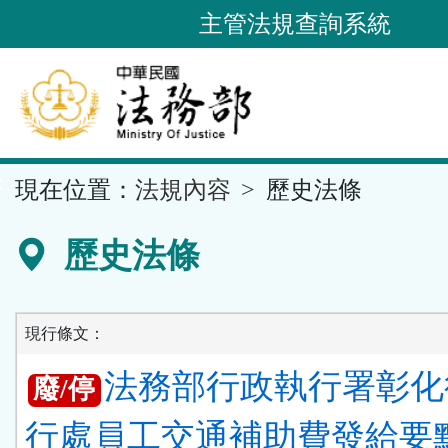
跳
主管法規查詢系統
到
主
要
內
容
::
現在位置：
法規內容
歷史法條
區
塊
歷史法條
現行條文：
法務部行政執行署彰化
廢/停
行處員工交通補助費發給要點