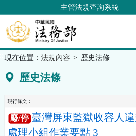
跳
主管法規查詢系統
到
主
要
內
容
::
現在位置：
法規內容
歷史法條
區
塊
歷史法條
現行條文：
臺灣屏東監獄收容人違
廢/停
處理小組作業要點 3