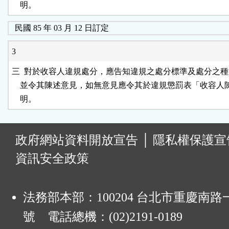
    明。
民國 85 年 03 月 12 日訂定
3
三  對於收容人違規處分，應告知違規之處分標準及處分之種
    並令其陳述意見，如無意見應令其於違規懲罰表「收容人
:
政府網站資料開放宣告
│
隱私權保護宣
資訊安全政策
法務部本部：100204 台北市重慶南路一
號 電話總機：(02)2191-0189