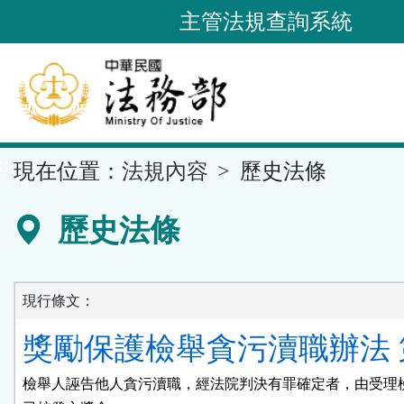
跳
主管法規查詢系統
到
主
要
內
容
::
現在位置：
法規內容
歷史法條
區
塊
歷史法條
現行條文：
獎勵保護檢舉貪污瀆職辦法 第
檢舉人誣告他人貪污瀆職，經法院判決有罪確定者，由受理檢