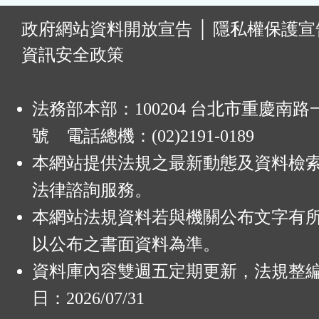
:
政府網站資料開放宣告
│
隱私權保護宣
資訊安全政策
法務部本部：100204 台北市重慶南路一
號 電話總機：(02)2191-0189
本網站提供法規之最新動態及資料檢
法律諮詢服務。
本網站法規資料若與機關公布文字有
以公布之書面資料為準。
資料庫內容雙週五定期更新，法規整
日：2026/07/31