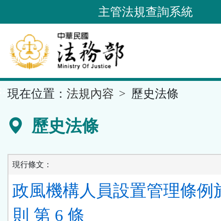
跳
主管法規查詢系統
到
主
要
內
容
::
現在位置：
法規內容
歷史法條
區
塊
歷史法條
現行條文：
政風機構人員設置管理條例
則 第 6 條