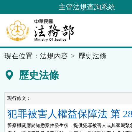
跳
主管法規查詢系統
到
主
要
內
容
::
現在位置：
法規內容
歷史法條
區
塊
歷史法條
現行條文：
犯罪被害人權益保障法 第 28
警察機關應於知悉案件發生後，提供犯罪被害人或其家屬緊急