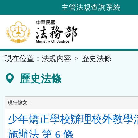
跳
主管法規查詢系統
到
主
要
內
容
::
現在位置：
法規內容
歷史法條
區
塊
歷史法條
現行條文：
少年矯正學校辦理校外教學
施辦法 第 6 條