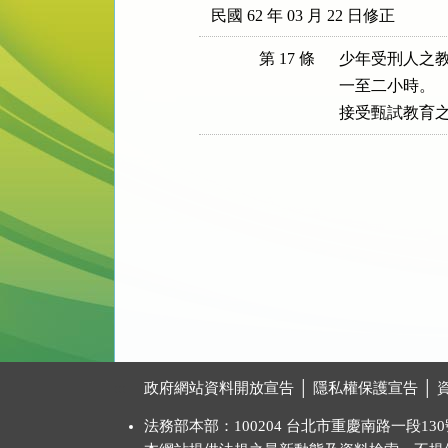
民國 62 年 03 月 22 日修正
第 17 條
少年受刑人之教
一至二小時。

接受甄試教育
:::
政府網站資料開放宣告
│
隱私權保護宣告
│
法務部本部：100204 台北市重慶南路一段130號 