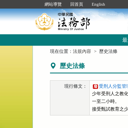
跳
:::
網站導覽
回首頁
English
到
主
要
內
容
區
最
塊
:::
現在位置：
法規內容
歷史法條
歷史法條
現行條文：
受刑人分監管理
廢
少年受刑人之教化
一至二小時。

接受甄試教育之