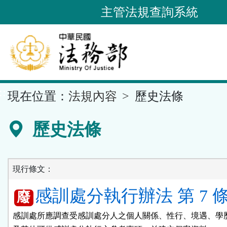
跳
主管法規查詢系統
到
主
要
內
容
::
現在位置：
法規內容
歷史法條
區
塊
歷史法條
現行條文：
感訓處分執行辦法 第 7 
廢
感訓處所應調查受感訓處分人之個人關係、性行、境遇、學歷