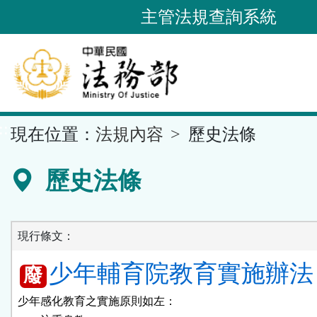
跳
主管法規查詢系統
到
主
要
內
容
::
現在位置：
法規內容
歷史法條
區
塊
歷史法條
現行條文：
少年輔育院教育實施辦法 第
廢
少年感化教育之實施原則如左：
