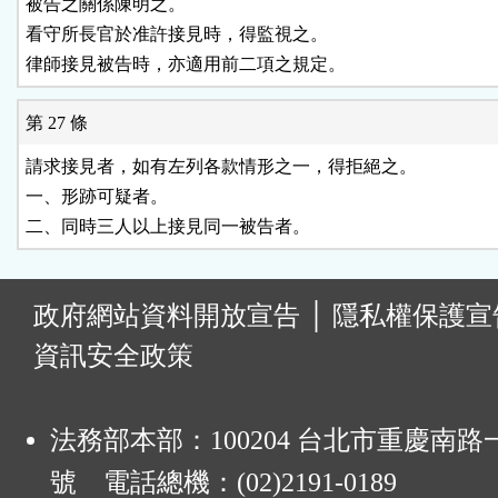
被告之關係陳明之。

看守所長官於准許接見時，得監視之。

律師接見被告時，亦適用前二項之規定。
第 27 條
請求接見者，如有左列各款情形之一，得拒絕之。

一、形跡可疑者。

二、同時三人以上接見同一被告者。
:
政府網站資料開放宣告
│
隱私權保護宣
資訊安全政策
法務部本部：100204 台北市重慶南路一
號 電話總機：(02)2191-0189