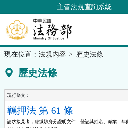
跳
主管法規查詢系統
到
主
要
內
容
::
現在位置：
法規內容
歷史法條
區
塊
歷史法條
現行條文：
羈押法 第 61 條
請求接見者，應繳驗身分證明文件，登記其姓名、職業、年齡