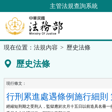
跳
主管法規查詢系統
到
主
要
內
容
::
現在位置：
法規內容
歷史法條
區
塊
歷史法條
現行條文：
行刑累進處遇條例施行細則 第
經縮短刑期之受刑人，監獄應於次月十五日以前造具名冊一份