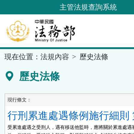
跳
主管法規查詢系統
到
主
要
內
容
::
現在位置：
法規內容
歷史法條
區
塊
歷史法條
現行條文：
行刑累進處遇條例施行細則 第
受累進處遇之受刑人，遇有移送他監時，應將關於累進處遇審