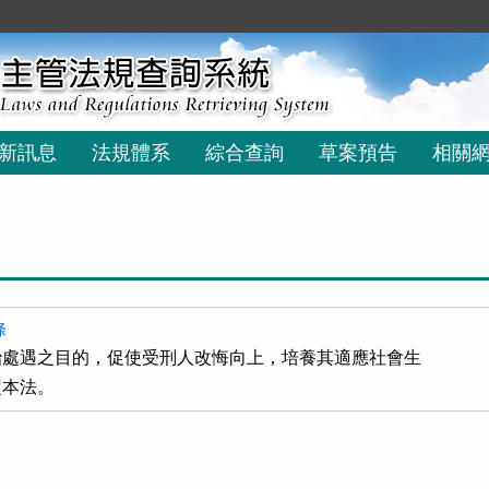
新訊息
法規體系
綜合查詢
草案預告
相關
條
處遇之目的，促使受刑人改悔向上，培養其適應社會生

定本法。