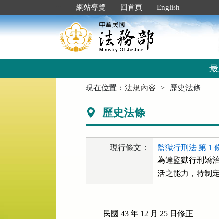
跳
:::
網站導覽
回首頁
English
到
主
要
內
容
區
最
塊
:::
現在位置：
法規內容
歷史法條
歷史法條
現行條文：
監獄行刑法 第 1 
為達監獄行刑矯治
活之能力，特制
民國 43 年 12 月 25 日修正