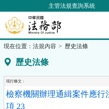
跳
主管法規查詢系統
到
主
要
內
容
::
現在位置：
法規內容
歷史法條
區
塊
歷史法條
現行條文：
檢察機關辦理通緝案件應行
項 23