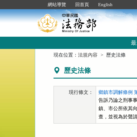
跳
:::
網站導覽
回首頁
English
到
主
要
內
容
區
最
塊
:::
現在位置：
法規內容
歷史法條
歷史法條
現行條文：
鄉鎮市調解條例 第 
告訴乃論之刑事事
鎮、市公所依其向
查，並視為於聲