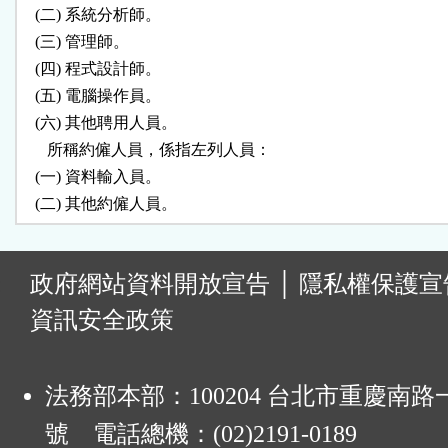
   (二) 系統分析師。

   (三) 管理師。

   (四) 程式設計師。

   (五) 電腦操作員。

   (六) 其他聘用人員。

      所稱約僱人員，係指左列人員：

   (一) 資料輸入員。

:
政府網站資料開放宣告
│
隱私權保護宣
資訊安全政策
法務部本部：100204 台北市重慶南路一
號 電話總機：(02)2191-0189