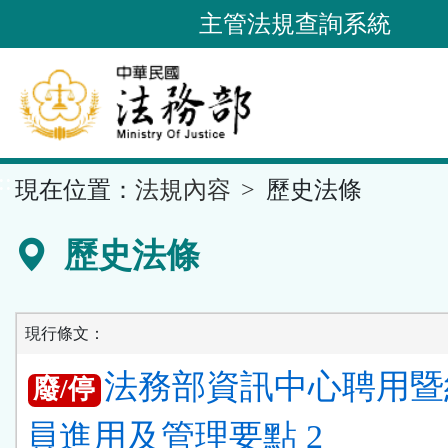
跳
主管法規查詢系統
到
主
要
內
容
::
現在位置：
法規內容
歷史法條
區
塊
歷史法條
現行條文：
法務部資訊中心聘用暨
廢/停
員進用及管理要點 2