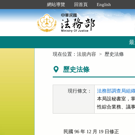
跳
:::
網站導覽
回首頁
English
到
主
要
內
容
區
最
塊
:::
現在位置：
法規內容
歷史法條
歷史法條
現行條文：
法務部調查局組織法
本局設秘書室，掌
性綜合業務、議
民國 96 年 12 月 19 日修正