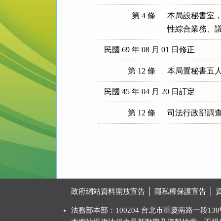
第 4 條
本局設秘書室，
性綜合業務、
民國 69 年 08 月 01 日修正
第 12 條
本局置秘書五
民國 45 年 04 月 20 日訂定
第 12 條
司法行政部調
:::
政府網站資料開放宣告
│
隱私權保護宣告
│
法務部本部：100204 台北市重慶南路一段130號 