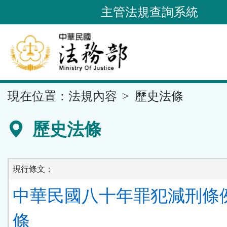
跳
主管法規查詢系統
到
主
要
內
容
::
現在位置：
法規內容
歷史法條
區
塊
歷史法條
現行條文：
中華民國八十年罪犯減刑條例 
條