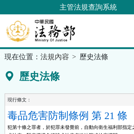
跳
主管法規查詢系統
到
主
要
內
容
::
現在位置：
法規內容
歷史法條
區
塊
歷史法條
現行條文：
毒品危害防制條例 第 21 條
犯第十條之罪者，於犯罪未發覺前，自動向衛生福利部指定之