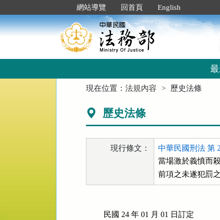
跳
:::
網站導覽
回首頁
English
到
主
要
內
容
區
最
塊
:::
現在位置：
法規內容
歷史法條
歷史法條
現行條文：
中華民國刑法 第 2
當場激於義憤而殺
前項之未遂犯罰
民國 24 年 01 月 01 日訂定