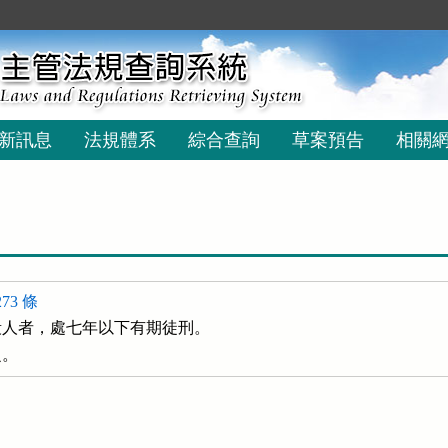
新訊息
法規體系
綜合查詢
草案預告
相關
73 條
人者，處七年以下有期徒刑。

之。