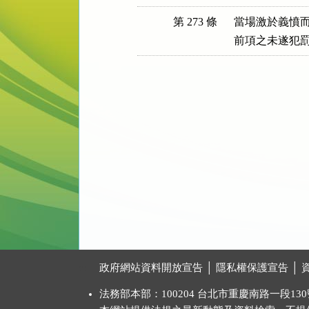
第 273 條
當場激於義憤而
前項之未遂犯
:::
政府網站資料開放宣告
│
隱私權保護宣告
│
法務部本部：100204 台北市重慶南路一段130號 