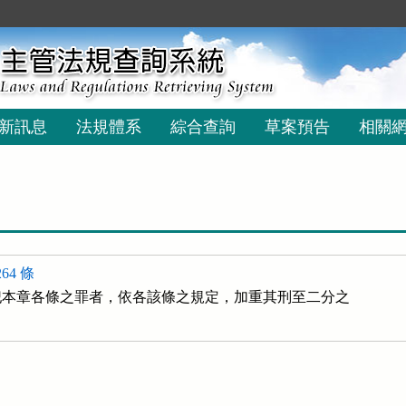
新訊息
法規體系
綜合查詢
草案預告
相關
64 條
本章各條之罪者，依各該條之規定，加重其刑至二分之
