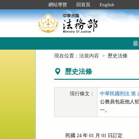
跳
:::
網站導覽
回首頁
English
到
主
要
內
容
區
最
塊
:::
現在位置：
法規內容
歷史法條
歷史法條
現行條文：
中華民國刑法 第 2
公務員包庇他人犯
一。
民國 24 年 01 月 01 日訂定