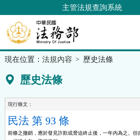
跳
主管法規查詢系統
到
主
要
內
容
::
現在位置：
法規內容
歷史法條
區
塊
歷史法條
現行條文：
民法 第 93 條
前條之撤銷，應於發見詐欺或脅迫終止後，一年內為之。但自