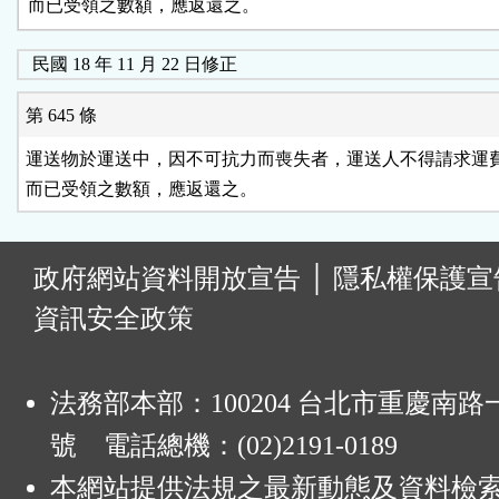
而已受領之數額，應返還之。
民國 18 年 11 月 22 日修正
第 645 條
運送物於運送中，因不可抗力而喪失者，運送人不得請求運費
而已受領之數額，應返還之。
:
政府網站資料開放宣告
│
隱私權保護宣
資訊安全政策
法務部本部：100204 台北市重慶南路一
號 電話總機：(02)2191-0189
本網站提供法規之最新動態及資料檢