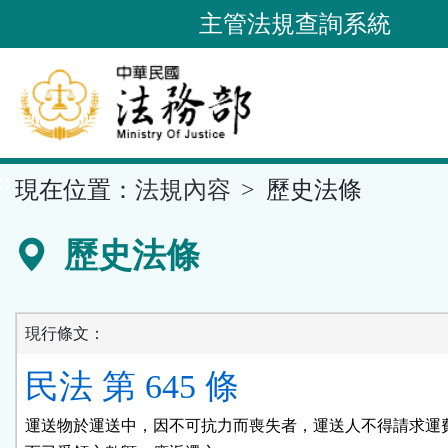
跳
主管法規查詢系統
到
主
要
內
容
::
現在位置：
法規內容
歷史法條
區
塊
歷史法條
現行條文：
民法 第 645 條
運送物於運送中，因不可抗力而喪失者，運送人不得請求運費