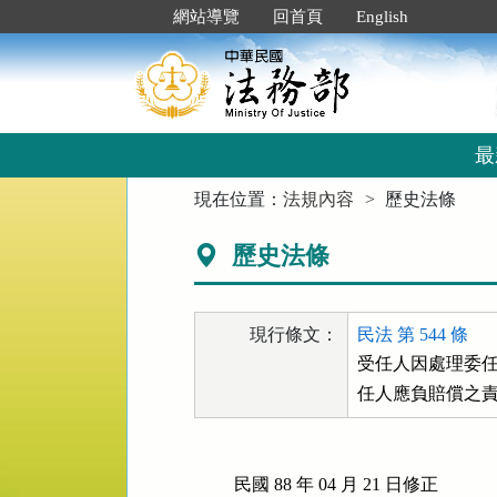
跳
:::
網站導覽
回首頁
English
到
主
要
內
容
區
最
塊
:::
現在位置：
法規內容
歷史法條
歷史法條
現行條文：
民法 第 544 條
受任人因處理委任
任人應負賠償之
民國 88 年 04 月 21 日修正