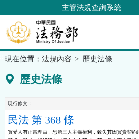
跳
主管法規查詢系統
到
主
要
內
容
::
現在位置：
法規內容
歷史法條
區
塊
歷史法條
現行條文：
民法 第 368 條
買受人有正當理由，恐第三人主張權利，致失其因買賣契約所